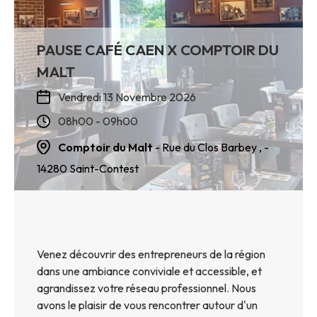
PAUSE CAFÉ CAEN X COMPTOIR DU
MALT
Vendredi 13 Novembre 2026
08h00 - 09h00
Comptoir du Malt
- Rue du Clos Barbey ,
-
14280
Saint-Contest
Venez découvrir des entrepreneurs de la région
dans une ambiance conviviale et accessible, et
agrandissez votre réseau professionnel. Nous
avons le plaisir de vous rencontrer autour d'un