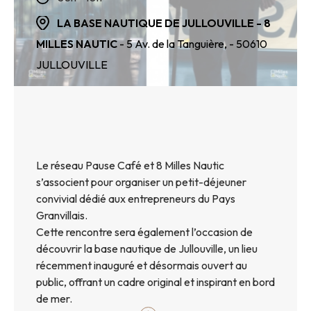
LA BASE NAUTIQUE DE JULLOUVILLE - 8
MILLES NAUTIC
- 5 Av. de la Tanguière,
- 50610
JULLOUVILLE
Le réseau Pause Café et 8 Milles Nautic
s’associent pour organiser un petit-déjeuner
convivial dédié aux entrepreneurs du Pays
Granvillais.
Cette rencontre sera également l’occasion de
découvrir la base nautique de Jullouville, un lieu
récemment inauguré et désormais ouvert au
public, offrant un cadre original et inspirant en bord
de mer.