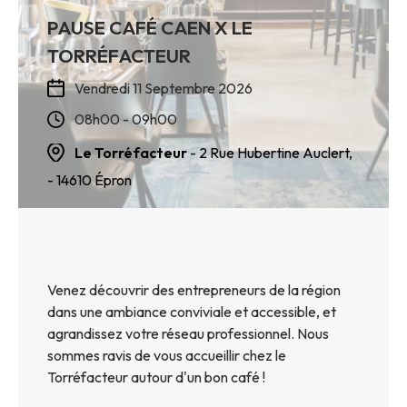
PAUSE CAFÉ CAEN X LE
TORRÉFACTEUR
Vendredi 11 Septembre 2026
08h00 - 09h00
Le Torréfacteur
- 2 Rue Hubertine Auclert,
- 14610
Épron
Venez découvrir des entrepreneurs de la région
dans une ambiance conviviale et accessible, et
agrandissez votre réseau professionnel. Nous
sommes ravis de vous accueillir chez le
Torréfacteur autour d'un bon café !