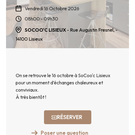
Vendredi 16 Octobre 2026
08h00 - 09h30
SOCOO'C LISIEUX
- Rue Augustin Fresnel,
-
14100
Lisieux
On se retrouve le 16 octobre à SoCoo'c Lisieux
pour un moment d’échanges chaleureux et
conviviaux.
À très bientôt !
RÉSERVER
Poser une question